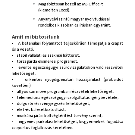
Magabiztosan kezeli az MS Office-t
(kiemelten Excel).
Anyanyelvi szintű magyar nyelvtudással
rendelkezik szóban és írásban egyaránt.
Amit mi biztosítunk
• A betanulási folyamatot teljeskörűen támogatja a csapat
és a vezető,
• stabil vállalati és szakmai hátteret,
• törzsgárda elismerési programot,
• évente egészségügyi szűrővizsgálatokon való részvételi
lehetőséget,
• önkéntes nyugdíjpénztári hozzájárulást (próbaidőt
követően)
• all you can move programban részvételi lehetőséget,
• telemedicina egészségügyi szolgáltatás igénybevétele,
• dolgozói részvényjegyzési lehetőséget,
• élet-és balesetbiztosítást,
• munkába járási költségtérítést törvény szerint,
• ingyenes parkolási lehetőséget, kisgyermekek fogadása
csoportos foglalkozás keretében.