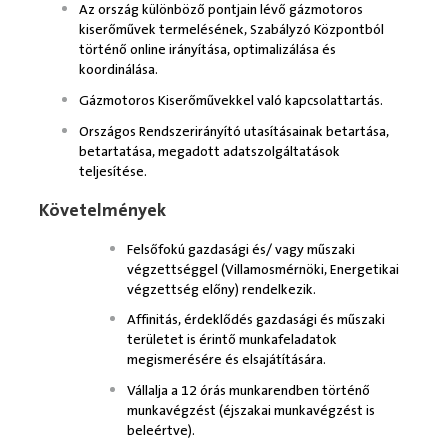
Az ország különböző pontjain lévő gázmotoros
kiserőművek termelésének, Szabályzó Központból
történő online irányítása, optimalizálása és
koordinálása.
Gázmotoros Kiserőművekkel való kapcsolattartás.
Országos Rendszerirányító utasításainak betartása,
betartatása,
m
egadott adatszolgáltatások
teljesítése.
Követelmények
Felsőfokú gazdasági és/ vagy műszaki
végzettséggel (Villamosmérnöki, Energetikai
végzettség előny) rendelkezik.
Affinitás, érdeklődés gazdasági és műszaki
területet is érintő munkafeladatok
megismerésére és elsajátítására.
Vállalja a 12 órás munkarendben történő
munkavégzést (éjszakai munkavégzést is
beleértve).