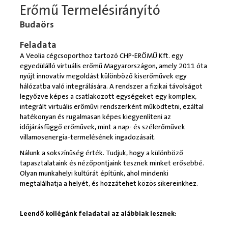
Erőmű Termelésirányító
Budaörs
Feladata
A Veolia cégcsoporthoz tartozó CHP-ERŐMŰ Kft. egy
egyedülálló virtuális erőmű Magyarországon, amely 2011 óta
nyújt innovatív megoldást különböző kiserőművek egy
hálózatba való integrálására. A rendszer a fizikai távolságot
legyőzve képes a csatlakozott egységeket egy komplex,
integrált virtuális erőművi rendszerként működtetni, ezáltal
hatékonyan és rugalmasan képes kiegyenlíteni az
időjárásfüggő erőművek, mint a nap- és szélerőművek
villamosenergia-termelésének ingadozásait.
Nálunk a sokszínűség érték. Tudjuk, hogy a különböző
tapasztalataink és nézőpontjaink tesznek minket erősebbé.
Olyan munkahelyi kultúrát építünk, ahol mindenki
megtalálhatja a helyét, és hozzátehet közös sikereinkhez.
Leendő kollégánk feladatai az alábbiak lesznek: