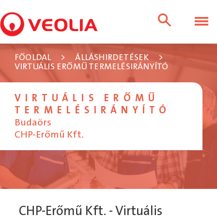
FŐOLDAL
>
ÁLLÁSHIRDETÉSEK
>
VIRTUÁLIS ERŐMŰ TERMELÉSIRÁNYÍTÓ
VIRTUÁLIS ERŐMŰ
TERMELÉSIRÁNYÍTÓ
Budaörs
CHP-Erőmű Kft.
CHP-Erőmű Kft. - Virtuális