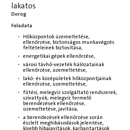
lakatos
Dorog
Feladata
Hőközpontok üzemeltetése,
ellenőrzése, biztonságos munkavégzés
feltételeinek biztosítása,
energetikai gépek ellenőrzése,
városi távhő-vezeték hálózatainak
ellenőrzése, üzemeltetése,
lakó- és középületek hőközpontjainak
ellenőrzése, üzemeltetése,
fűtési, melegvíz szolgáltató rendszerek,
szivattyúk, melegvíz termelő
berendezések ellenőrzése,
üzemeltetése, javítása,
a berendezések ellenőrzése során
észlelt meghibásodások jelentése,
kisebb hibajavítások, karbantartások