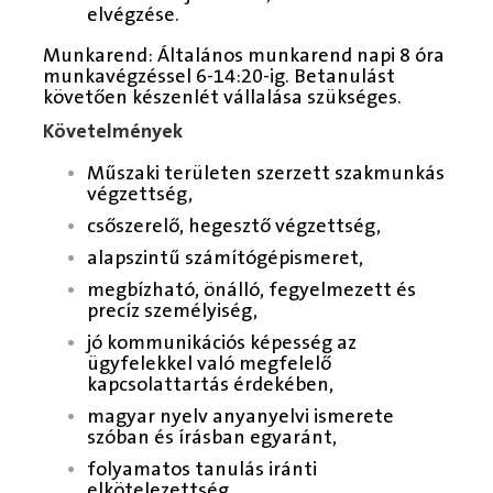
elvégzése.
Munkarend: Általános munkarend napi 8 óra
munkavégzéssel 6-14:20-ig. Betanulást
követően készenlét vállalása szükséges.
Követelmények
Műszaki területen szerzett szakmunkás
végzettség,
csőszerelő, hegesztő végzettség,
alapszintű számítógépismeret,
megbízható, önálló, fegyelmezett és
precíz személyiség,
jó kommunikációs képesség az
ügyfelekkel való megfelelő
kapcsolattartás érdekében,
magyar nyelv anyanyelvi ismerete
szóban és írásban egyaránt,
folyamatos tanulás iránti
elkötelezettség,