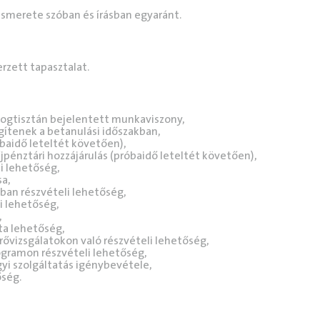
ismerete szóban és írásban egyaránt.
zett tapasztalat.
jogtisztán bejelentett munkaviszony,
gítenek a betanulási időszakban,
aidő leteltét követően),
pénztári hozzájárulás (próbaidő leteltét követően),
i lehetőség,
a,
ban részvételi lehetőség,
 lehetőség,
,
ta lehetőség,
ővizsgálatokon való részvételi lehetőség,
rogramon részvételi lehetőség,
i szolgáltatás igénybevétele,
őség.