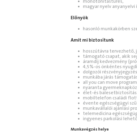
monotonitástűrés,
magyar nyelv anyanyelvi 
Előnyök
hasonló munkakörben szer
Amit mi biztosítunk
hosszútávra tervezhető, 
támogató csapat, akik se
áramdíj kedvezmény (prób
4,5%-os önkéntes nyugdíj
dolgozói részvényjegyzés
munkába járás támogatás
all you can move program
nyaranta gyermeknapközi
élet-és balesetbiztosítás
mobiltelefon családi flot
évente egészségügyi szűr
munkavállalói ajánlási p
telemedicina egészségügy
ingyenes parkolási lehet
Munkavégzés helye