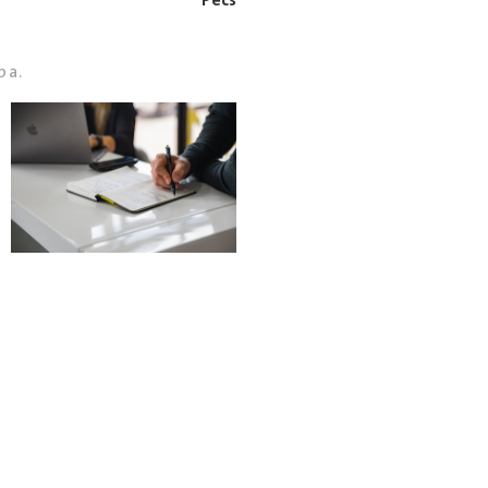
Pécs
ba.