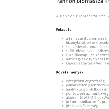
Pannon Biomassza Kf
A Pannon Biomassza Kft. 
Feladata
a felhasznált biomasszáh
bizonylatok elkészítésé
szerződések, rendelések é
szállítólevelek ellenőrzé
tüzelőanyag – és készlet
hatósági és egyéb adatsz
kapcsolattartás a Veolia 
Követelmények
középfokú végzettség,
pályakezdők jelentkezését
analitikus gondolkodásm
pontos, precíz munkavég
alapszintű MS Office (Wor
jó kommunikációs és pr
jó szervezőkészség,