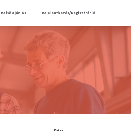
Belső ajánlás
Bejelentkezés/Regisztráció