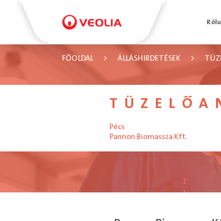
Ról
FŐOLDAL
>
ÁLLÁSHIRDETÉSEK
>
TÜZ
TÜZELŐA
Pécs
Pannon Biomassza Kft.