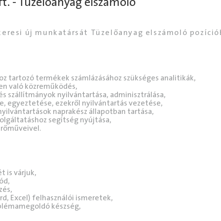
t. - Tüzelőanyag elszámoló
keresi új munkatársát Tüzelőanyag elszámoló pozíció
oz tartozó termékek számlázásához szükséges analitikák,
ben való közreműködés,
s szállítmányok nyilvántartása, adminisztrálása,
se, egyeztetése, ezekről nyilvántartás vezetése,
nyilvántartások naprakész állapotban tartása,
olgáltatáshoz segítség nyújtása,
erőműveivel.
 is várjuk,
ód,
zés,
d, Excel) felhasználói ismeretek,
oblémamegoldó készség,