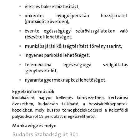
élet- és balesetbiztosítást,
önkéntes nyugdíjpénztári hozzájárulást
(próbaidőt követően),
évente egészségügyi szűrővizsgálatokon való
részvételi lehetőséget,
munkába járási költségtérítést törvény szerint,
ingyenes parkolási lehetőséget,
telemedicina egészségügyi szolgáltatás
igénybevételét,
nyaranta gyermeknapközi lehetőséget.
Egyéb információk
Irodaházunk nagyon kellemes környezetben, kertvárosi
övezetben, Budaörsön található, a bevásárlóközpontok
közelében, mely buszos tömegközlekedéssel a Kelenföldi
pályaudvarról 15 perc alatt megközelíthető.
Munkavégzés helye
Budaörs Szabadság út 301