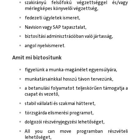
szakirányú felsőfokú végzettséggel és/vagy
mérlegképes könyvelői végzettség,
fedezeti ügyletek ismeret,
Navision vagy SAP tapasztalat,
biztosítási adminisztrációban való jártasság,
angol nyelvismeret.
Amit mi biztosítunk
figyelünk a munka-magánélet egyensúlyára,
munkatársainkkal hosszú távon tervezünk,
a betanulási folyamatot teljeskörűen támogatja a
csapat és vezető,
stabil vállalati és szakmai hátteret,
törzsgárda elismerési programot,
dolgozói részvényjegyzési lehetőséget,
All you can move programban részvételi
lehetőséget,