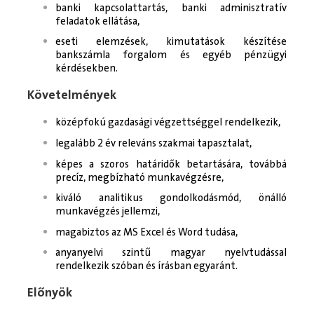
banki kapcsolattartás, banki adminisztratív
feladatok ellátása,
eseti elemzések, kimutatások készítése
bankszámla forgalom és egyéb pénzügyi
kérdésekben.
Követelmények
középfokú gazdasági végzettséggel rendelkezik,
legalább 2 év releváns szakmai tapasztalat,
képes a szoros határidők betartására, továbbá
precíz, megbízható munkavégzésre,
kiváló analitikus gondolkodásmód, önálló
munkavégzés jellemzi,
magabiztos az MS Excel és Word tudása,
anyanyelvi szintű magyar nyelvtudással
rendelkezik szóban és írásban egyaránt.
Előnyök