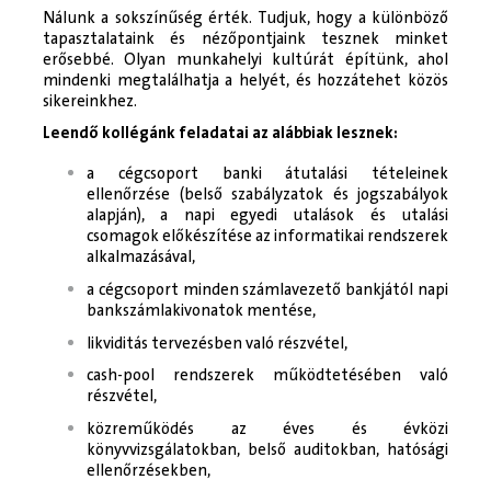
Nálunk a sokszínűség érték. Tudjuk, hogy a különböző
tapasztalataink és nézőpontjaink tesznek minket
erősebbé. Olyan munkahelyi kultúrát építünk, ahol
mindenki megtalálhatja a helyét, és hozzátehet közös
sikereinkhez.
Leendő kollégánk feladatai az alábbiak lesznek:
a cégcsoport banki átutalási tételeinek
ellenőrzése (belső szabályzatok és jogszabályok
alapján), a napi egyedi utalások és utalási
csomagok előkészítése az informatikai rendszerek
alkalmazásával,
a cégcsoport minden számlavezető bankjától napi
bankszámlakivonatok mentése,
likviditás tervezésben való részvétel,
cash-pool rendszerek működtetésében való
részvétel,
közreműködés az éves és évközi
könyvvizsgálatokban, belső auditokban, hatósági
ellenőrzésekben,