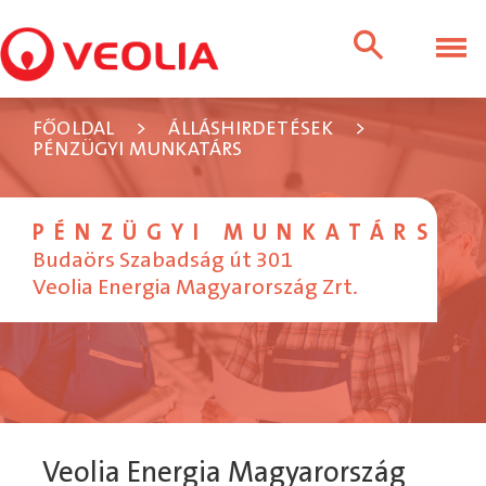
FŐOLDAL
>
ÁLLÁSHIRDETÉSEK
>
PÉNZÜGYI MUNKATÁRS
PÉNZÜGYI MUNKATÁRS
Budaörs Szabadság út 301
Veolia Energia Magyarország Zrt.
Veolia Energia Magyarország