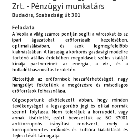
Zrt. - Pénzügyi munkatárs
Budaörs, Szabadság út 301
Feladata
A Veolia a világ számos pontján segíti a városokat és az
ipari ágazatokat erőforrásaik kezelésében,
optimalizálásában, és azok legmegfelelőbb
kiaknázásában. A társaság a körkörös gazdasági modellre
történő átállás érdekében megoldások széles skáláját
kínálja partnereinek az energia-, a víz-, és a
hulladékhasznosítás területén.
Biztosítjuk az erőforrások hozzáférhetőségét, nagy
hangsúlyt fektetünk a megőrzésre és másodlagos
erőforrások felhasználása.
Cégcsoportunk elkötelezett abban, hogy minden
tevékenységét a legszigorúbb jogi és etikai normák
szerint folytassa. Nem toleráljuk a korrupciót, vagy
annak kísérletét, ezért bevezettük az ISO 37001
antikorrupciós irányítási rendszert, mely a
korrupciómentes működés és kultúra kialakítását és
fejlesztését támogatja.