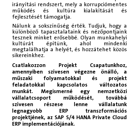
irányítási rendszert, mely a korrupciómentes
működés és kultúra kialakítását és
fejlesztését támogatja.
Nálunk a sokszínűség érték. Tudjuk, hogy a
különböző tapasztalataink és nézőpontjaink
tesznek minket erősebbé. Olyan munkahelyi
kultúrát építünk, ahol mindenki
megtalálhatja a helyét, és hozzátehet közös
sikereinkhez.
Csatlakozzon Projekt Csapatunkhoz,
amennyiben szívesen végezne önálló, a
műszaki folyamatokkal és projekt
feladatokkal kapcsolatos változatos
munkát. Megismerné egy nemzetközi
vállalatcsoport működését, továbbá
szívesen részese lenne vállalatunk
legnagyobb ERP transzformációs
projektjének, az SAP S/4 HANA Private Cloud
ERP implementációjának.