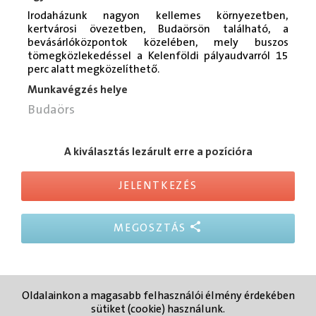
Irodaházunk nagyon kellemes környezetben,
kertvárosi övezetben, Budaörsön található, a
bevásárlóközpontok közelében, mely buszos
tömegközlekedéssel a Kelenföldi pályaudvarról 15
perc alatt megközelíthető.
Munkavégzés helye
Budaörs
A kiválasztás lezárult erre a pozícióra
JELENTKEZÉS
MEGOSZTÁS
Oldalainkon a magasabb felhasználói élmény érdekében
Elérhetőség
Adatvédelmi
Felhasználási
sütiket (cookie) használunk.
tájékoztatás
feltételek