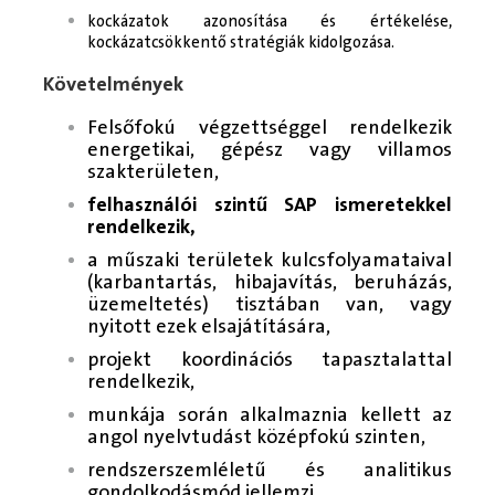
kockázatok azonosítása és értékelése,
kockázatcsökkentő stratégiák kidolgozása.
Követelmények
Felsőfokú végzettséggel rendelkezik
energetikai, gépész vagy villamos
szakterületen,
felhasználói szintű SAP ismeretekkel
rendelkezik,
a műszaki területek kulcsfolyamataival
(karbantartás, hibajavítás, beruházás,
üzemeltetés) tisztában van, vagy
nyitott ezek elsajátítására,
projekt koordinációs tapasztalattal
rendelkezik,
munkája során alkalmaznia kellett az
angol nyelvtudást középfokú szinten,
rendszerszemléletű és analitikus
gondolkodásmód jellemzi,