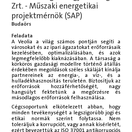
Zrt. - Műszaki energetikai
projektmérnök (SAP)
Budaörs
Feladata
A Veolia a világ számos pontján segíti a
városokat és az ipari ágazatokat erőforrásaik
kezelésében, optimalizálásában, és azok
legmegfelelőbb kiaknázásában. A társaság a
körkörös gazdasági modellre történő átállás
érdekében megoldások széles skáláját kínálja
partnereinek az energia-, a víz-, és a
hulladékhasznosítás területén. Biztosítjuk az
erőforrások hozzáférhetőségét, nagy
hangsúlyt fektetünk a megőrzésre és
másodlagos erőforrások felhasználása.
Cégcsoportunk elkötelezett abban, hogy
minden tevékenységét a legszigorúbb jogi és
etikai normák szerint folytassa. Nem
toleráljuk a korrupciót, vagy annak kísérletét,
ezért bevezettük az ISO 37001 antikorrupciós