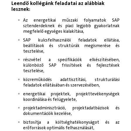
Leendő kollégánk feladatai az alábbiak
lesznek:
Az energetikai műszaki folyamatok SAP
sztenderdeknek és piaci legjobb gyakorlatnak
megfelelő egységes kialakítása,
SAP kulcsfelhasználói feladatok ellátása,
beállítások és struktúrák megismerése és
tesztelése,
részvétel a specifikációk elkészítésében,
különböző SAP frissítések és fejlesztések
tesztelése,
közreműködés adattisztítási, strukturálási
feladatok ellátásában és szervezésében,
energetikai projektek, projekttevékenységek
koordinálása és felügyelete,
projektadminisztráció, projektadatbázisok és
dokumentációk kezelése,
biztosítja a költséghatékonyságot és az
erőforrások optimális felhasználását,