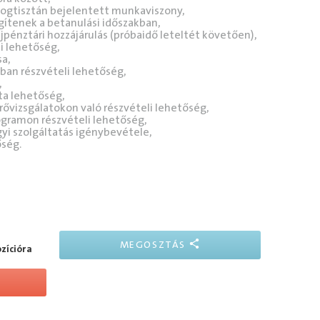
jogtisztán bejelentett munkaviszony,
gítenek a betanulási időszakban,
pénztári hozzájárulás (próbaidő leteltét követően),
i lehetőség,
a,
ban részvételi lehetőség,
,
ta lehetőség,
ővizsgálatokon való részvételi lehetőség,
rogramon részvételi lehetőség,
i szolgáltatás igénybevétele,
őség.
MEGOSZTÁS
ozícióra