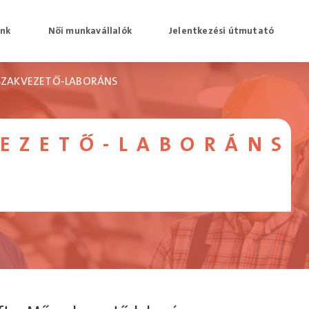
unk
Női munkavállalók
Jelentkezési útmutató
ZAKVEZETŐ-LABORÁNS
EZETŐ-LABORÁNS