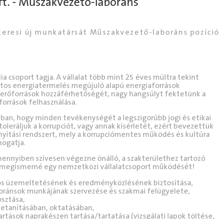
t. - Műszakvezető-laboráns
keresi új munkatársát Műszakvezető-laboráns pozíció
a csoport tagja. A vállalat több mint 25 éves múltra tekint
datos energiatermelés megújuló alapú energiaforrások
az erőforrások hozzáférhetőségét, nagy hangsúlyt fektetünk a
orrások felhasználása.
ban, hogy minden tevékenységét a legszigorúbb jogi és etikai
oleráljuk a korrupciót, vagy annak kísérletét, ezért bevezettük
ányítási rendszert, mely a korrupciómentes működés és kultúra
mogatja.
ennyiben szívesen végezne önálló, a szakterülethez tartozó
n megismerné egy nemzetközi vállalatcsoport működését!
os üzemeltetésének és eredményközlésének biztosítása,
oránsok munkájának szervezése és szakmai felügyelete,
osztása,
 betanításában, oktatásában,
rtások naprakészen tartása/tartatása (vizsgálati lapok töltése,