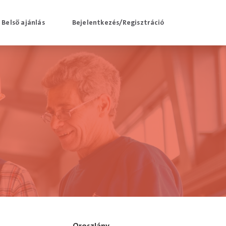
Belső ajánlás
Bejelentkezés/Regisztráció