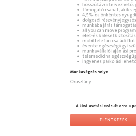
hosszútávra tervezhető, 
támogató csapat, akik se
4,5%-os önkéntes nyugdíj
dolgozói részvényjegyzés
munkába járás támogatás
all you can move program
élet-és balesetbiztosítás
mobiltelefon családi flot
évente egészségügyi szűr
munkavállalói ajánlási p
telemedicina egészségügy
ingyenes parkolási lehet
Munkavégzés helye
Oroszlány
A kiválasztás lezárult erre a p
JELENTKEZÉS