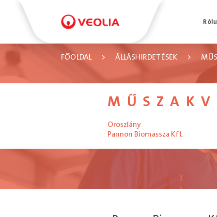
Ról
FŐOLDAL
>
ÁLLÁSHIRDETÉSEK
>
MŰS
MŰSZAKV
Oroszlány
Pannon Biomassza Kft.