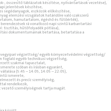
k-, összesítő táblázatok készítése, nyilvántartások vezetése),
pi jelentések készítése,
es segédanyagok, eszközök előkészítése,
nyag elemzési vizsgálatok határidőre való szakszerű
rtalom, hamutartalom, égéshő és fűtőérték),
, berendezések rá vonatkozó napi szintű karbantartási
l: tisztítás, hűtőfolyadék pótlása),
ítási dokumentumainak betartása, betartatása a
y vegyipari végzettség/ egyéb környezetvédelmi végzettség/
 foglaló egyéb technikusi végzettség,
rzett szakmai tapasztalat,
ismerete szóban és írásban egyaránt,
llalása (5:45 – 14:05, 14:05 – 22:05),
intű ismerete,
elmezett és precíz személyiség,
ttal rendelkezik,
 vezető személyiségnek tartja magát.
ra között,