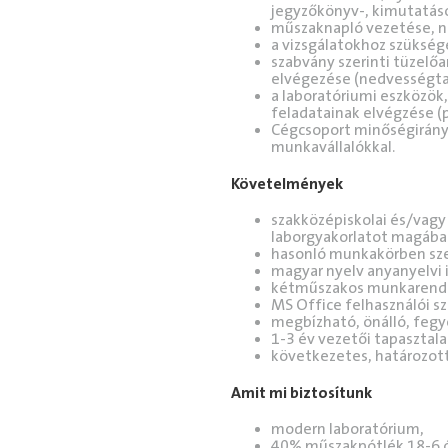
jegyzőkönyv-, kimutatáso
műszaknapló vezetése, na
a vizsgálatokhoz szükség
szabvány szerinti tüzelőa
elvégezése (nedvességta
a laboratóriumi eszközök
feladatainak elvégzése (p
Cégcsoport minőségirány
munkavállalókkal.
Követelmények
szakközépiskolai és/vag
laborgyakorlatot magában
hasonló munkakörben sze
magyar nyelv anyanyelvi 
kétműszakos munkarend vá
MS Office felhasználói sz
megbízható, önálló, fegy
1-3 év vezetői tapasztala
következetes, határozott
Amit mi biztosítunk
modern laboratórium,
40% műszakpótlék 18-6 ó