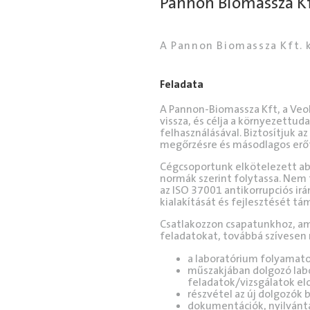
Pannon Biomassza Kf
A Pannon Biomassza Kft. 
Feladata
A Pannon-Biomassza Kft, a Veoli
vissza, és célja a környezettu
felhasználásával. Biztosítjuk 
megőrzésre és másodlagos erőf
Cégcsoportunk elkötelezett ab
normák szerint folytassa. Nem t
az ISO 37001 antikorrupciós ir
kialakítását és fejlesztését tá
Csatlakozzon csapatunkhoz, am
feladatokat, továbbá szívese
a laboratórium folyamat
műszakjában dolgozó lab
feladatok/vizsgálatok el
részvétel az új dolgozók
dokumentációk, nyilvánta