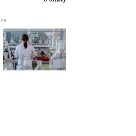
Oroszlány
ba.