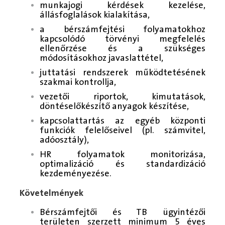
munkajogi kérdések kezelése,
állásfoglalások kialakítása,
a bérszámfejtési folyamatokhoz
kapcsolódó törvényi megfelelés
ellenőrzése és a szükséges
módosításokhoz javaslattétel,
juttatási rendszerek működtetésének
szakmai kontrollja,
vezetői riportok, kimutatások,
döntéselőkészítő anyagok készítése,
kapcsolattartás az egyéb központi
funkciók felelőseivel (pl. számvitel,
adóosztály),
HR folyamatok monitorizása,
optimalizáció és standardizáció
kezdeményezése.
Követelmények
Bérszámfejtői és TB ügyintézői
területen szerzett minimum 5 éves