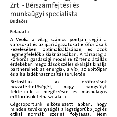
Zrt. - Bérszámfejtési és
munkaügyi specialista
Budaörs
Feladata
A Veolia a világ számos pontján segíti a
városokat és az ipari ágazatokat erőforrásaik
kezelésében, optimalizálásában, és azok
legmegfelelőbb kiaknázásában. A társaság a
körkörös gazdasági modellre történő átállás
érdekében megoldások széles skáláját kínálja
partnereinek az energia-, a víz-, az építőipar
és a hulladékhasznosítás területén.
Biztosítjuk az erőforrások
hozzáférhetőségét, nagy hangsúlyt
fektetünk a megőrzésre és másodlagos
erőforrások felhasználása.
Cégcsoportunk elkötelezett abban, hogy
minden tevékenységét a legszigorúbb jogi és
etikai normák szerint folytassa. Nem