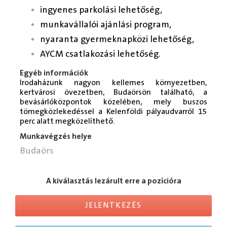
ingyenes parkolási lehetőség,
munkavállalói ajánlási program,
nyaranta gyermeknapközi lehetőség,
AYCM csatlakozási lehetőség.
Egyéb információk
Irodaházunk nagyon kellemes környezetben,
kertvárosi övezetben, Budaörsön található, a
bevásárlóközpontok közelében, mely buszos
tömegközlekedéssel a Kelenföldi pályaudvarról 15
perc alatt megközelíthető.
Munkavégzés helye
Budaörs
A kiválasztás lezárult erre a pozícióra
JELENTKEZÉS