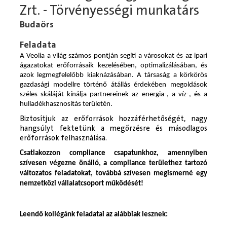
Zrt. - Törvényességi munkatárs
Budaörs
Feladata
A Veolia a világ számos pontján segíti a városokat és az ipari
ágazatokat erőforrásaik kezelésében, optimalizálásában, és
azok legmegfelelőbb kiaknázásában. A társaság a körkörös
gazdasági modellre történő átállás érdekében megoldások
széles skáláját kínálja partnereinek az energia-, a víz-, és a
hulladékhasznosítás területén.
Biztosítjuk az erőforrások hozzáférhetőségét, nagy
hangsúlyt fektetünk a megőrzésre és másodlagos
erőforrások felhasználása.
Csatlakozzon compliance csapatunkhoz, amennyiben
szívesen végezne önálló, a compliance területhez tartozó
változatos feladatokat, továbbá szívesen megismerné
egy
nemzetközi vállalatcsoport működését
!
Leendő kollégánk feladatai az alábbiak lesznek: