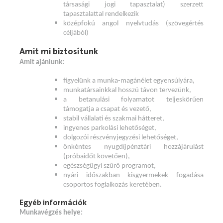
társasági jogi tapasztalat) szerzett
tapasztalattal rendelkezik
középfokú angol nyelvtudás (szövegértés
céljából)
Amit mi biztosítunk
Amit ajánlunk:
figyelünk a munka-magánélet egyensúlyára,
munkatársainkkal hosszú távon tervezünk,
a betanulási folyamatot teljeskörűen
támogatja a csapat és vezető,
stabil vállalati és szakmai hátteret,
ingyenes parkolási lehetőséget,
dolgozói részvényjegyzési lehetőséget,
önkéntes nyugdíjpénztári hozzájárulást
(próbaidőt követően),
egészségügyi szűrő programot,
nyári időszakban kisgyermekek fogadása
csoportos foglalkozás keretében.
Egyéb információk
Munkavégzés helye: