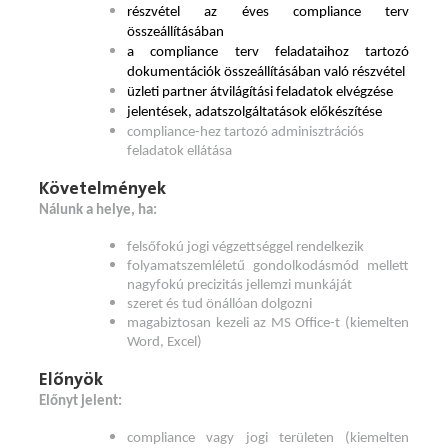
részvétel az éves compliance terv
összeállításában
a compliance terv feladataihoz tartozó
dokumentációk összeállításában való részvétel
üzleti partner átvilágítási feladatok elvégzése
jelentések, adatszolgáltatások előkészítése
compliance-hez tartozó adminisztrációs
feladatok ellátása
Követelmények
Nálunk a helye, ha:
felsőfokú jogi végzettséggel rendelkezik
folyamatszemléletű gondolkodásmód mellett
nagyfokú precizitás jellemzi munkáját
szeret és tud önállóan dolgozni
magabiztosan kezeli az MS Office-t (kiemelten
Word, Excel)
Előnyök
Előnyt jelent:
compliance vagy jogi területen (kiemelten