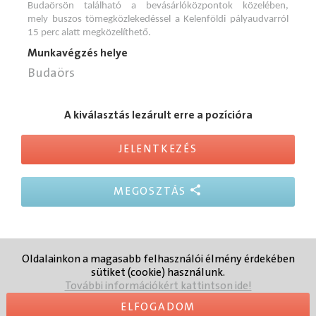
Budaörsön található a bevásárlóközpontok közelében,
mely buszos tömegközlekedéssel a Kelenföldi pályaudvarról
15 perc alatt megközelíthető.
Munkavégzés helye
Budaörs
A kiválasztás lezárult erre a pozícióra
JELENTKEZÉS
MEGOSZTÁS
Oldalainkon a magasabb felhasználói élmény érdekében
Elérhetőség
Adatvédelmi
Felhasználási
sütiket (cookie) használunk.
tájékoztatás
feltételek
További információkért kattintson ide!
ELFOGADOM
Veolia
Veolia Hr Portálok