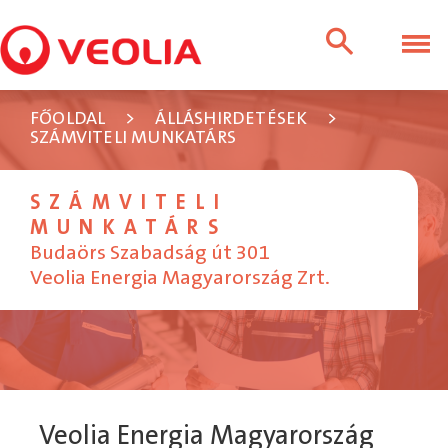
FŐOLDAL
>
ÁLLÁSHIRDETÉSEK
>
SZÁMVITELI MUNKATÁRS
SZÁMVITELI
MUNKATÁRS
Budaörs Szabadság út 301
Veolia Energia Magyarország Zrt.
Veolia Energia Magyarország