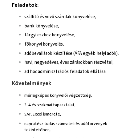
Feladatok:
szállító és vevő számlák könyvelése,
bank könyvelése,
tárgyi eszköz könyvelése,
főkönyvi könyvelés,
adóbevallások készítése (ÁFA egyéb helyi adók),
havi, negyedéves, éves zárásokban részvétel,
ad hoc adminisztrációs feladatok ellátása.
Követelmények
mérlegképes könyvelői végzettség,
3-4 év szakmai tapasztalat,
SAP, Excel ismerete,
naprakész tudás számviteli és adótörvények
tekintetében,