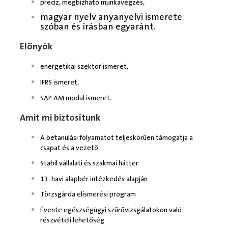
precíz, megbízható munkavégzés,
magyar nyelv anyanyelvi ismerete
szóban és írásban egyaránt.
Előnyök
energetikai szektor ismeret,
IFRS ismeret,
SAP AM modul ismeret.
Amit mi biztosítunk
A betanulási folyamatot teljeskörűen támogatja a
csapat és a vezető
Stabil vállalati és szakmai hátter
13. havi alapbér intézkedés alapján
Törzsgárda elismerési program
Évente egészségügyi szűrővizsgálatokon való
részvételi lehetőség