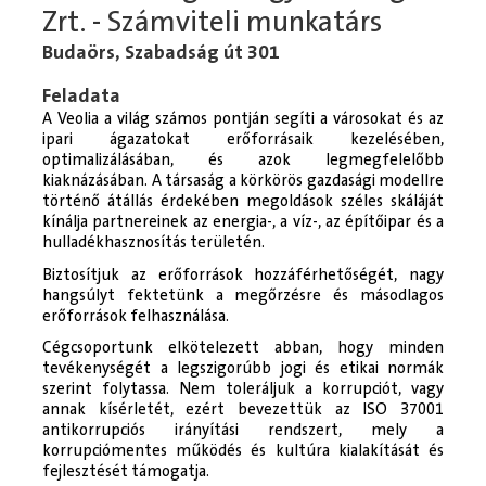
Zrt. - Számviteli munkatárs
Budaörs, Szabadság út 301
Feladata
A Veolia a világ számos pontján segíti a városokat és az
ipari ágazatokat erőforrásaik kezelésében,
optimalizálásában, és azok legmegfelelőbb
kiaknázásában. A társaság a körkörös gazdasági modellre
történő átállás érdekében megoldások széles skáláját
kínálja partnereinek az energia-, a víz-, az építőipar és a
hulladékhasznosítás területén.
Biztosítjuk az erőforrások hozzáférhetőségét, nagy
hangsúlyt fektetünk a megőrzésre és másodlagos
erőforrások felhasználása.
Cégcsoportunk elkötelezett abban, hogy minden
tevékenységét a legszigorúbb jogi és etikai normák
szerint folytassa. Nem toleráljuk a korrupciót, vagy
annak kísérletét, ezért bevezettük az ISO 37001
antikorrupciós irányítási rendszert, mely a
korrupciómentes működés és kultúra kialakítását és
fejlesztését támogatja.