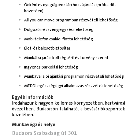
Önkéntes nyugdíjpénztári hozzájárulás (próbaidőt
követően)
All you can move programban részvételi lehetőség
Dolgozói részvényjegyzési lehetőség
Mobiltelefon családi flotta lehetőség
Élet-és balesetbiztosítás
Munkába járási költségtérítés törvény szerint
Ingyenes parkolási lehetőség
Munkavállalói ajánlási programon részvételi lehetőség
MEDDI egészségügyi alkalmazás részvételi lehetőség
Egyéb információk
Irodaházunk nagyon kellemes környezetben, kertvárosi
övezetben, Budaörsön található, a bevásárlóközpontok
közelében.
Munkavégzés helye
Budaörs Szabadság út 301