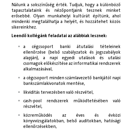
Nálunk a sokszínűség érték. Tudjuk, hogy a különböző
tapasztalataink és nézőpontjaink tesznek minket
erősebbé. Olyan munkahelyi kultúrát építünk, ahol
mindenki megtalálhatja a helyét, és hozzátehet közös
sikereinkhez.
Leendő kollégánk feladatai az alábbiak lesznek:
a cégcsoport banki átutalási tételeinek
ellenőrzése (belső szabályzatok és jogszabályok
alapján), a napi egyedi utalások és utalási
csomagok előkészítése az informatikai rendszerek
alkalmazásával,
a cégcsoport minden számlavezető bankjától napi
bankszámlakivonatok mentése,
likviditás tervezésben való részvétel,
cash-pool rendszerek működtetésében való
részvétel,
közreműködés az éves és évközi
könyvvizsgálatokban, belső auditokban, hatósági
ellenőrzésekben,