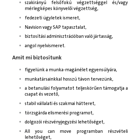
szakirányú felsőfokú végzettséggel és/vagy
mérlegképes könyvelői végzettség,
fedezeti ügyletek ismeret,
Navision vagy SAP tapasztalat,
biztosítási adminisztrációban való jártasság,
angol nyelvismeret.
Amit mi biztosítunk
figyelünk a munka-magánélet egyensúlyára,
munkatársainkkal hosszú távon tervezünk,
a betanulási folyamatot teljeskörűen támogatja a
csapat és vezető,
stabil vállalati és szakmai hátteret,
törzsgárda elismerési programot,
dolgozói részvényjegyzési lehetőséget,
All you can move programban részvételi
lehetőséget,