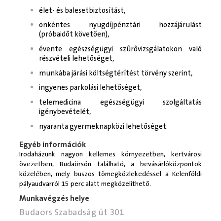
élet- és balesetbiztosítást,
önkéntes nyugdíjpénztári hozzájárulást
(próbaidőt követően),
évente egészségügyi szűrővizsgálatokon való
részvételi lehetőséget,
munkába járási költségtérítést törvény szerint,
ingyenes parkolási lehetőséget,
telemedicina egészségügyi szolgáltatás
igénybevételét,
nyaranta gyermeknapközi lehetőséget.
Egyéb információk
Irodaházunk nagyon kellemes környezetben, kertvárosi
övezetben, Budaörsön található, a bevásárlóközpontok
közelében, mely buszos tömegközlekedéssel a Kelenföldi
pályaudvarról 15 perc alatt megközelíthető.
Munkavégzés helye
Budaörs Szabadság út 301