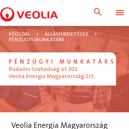
FŐOLDAL
>
ÁLLÁSHIRDETÉSEK
>
PÉNZÜGYI MUNKATÁRS
PÉNZÜGYI MUNKATÁRS
Budaörs Szabadság út 301
Veolia Energia Magyarország Zrt.
Veolia Energia Magyarország