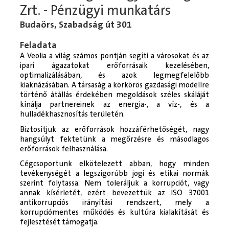
Zrt. - Pénzügyi munkatárs
Budaörs, Szabadság út 301
Feladata
A Veolia a világ számos pontján segíti a városokat és az
ipari ágazatokat erőforrásaik kezelésében,
optimalizálásában, és azok legmegfelelőbb
kiaknázásában. A társaság a körkörös gazdasági modellre
történő átállás érdekében megoldások széles skáláját
kínálja partnereinek az energia-, a víz-, és a
hulladékhasznosítás területén.
Biztosítjuk az erőforrások hozzáférhetőségét, nagy
hangsúlyt fektetünk a megőrzésre és másodlagos
erőforrások felhasználása.
Cégcsoportunk elkötelezett abban, hogy minden
tevékenységét a legszigorúbb jogi és etikai normák
szerint folytassa. Nem toleráljuk a korrupciót, vagy
annak kísérletét, ezért bevezettük az ISO 37001
antikorrupciós irányítási rendszert, mely a
korrupciómentes működés és kultúra kialakítását és
fejlesztését támogatja.