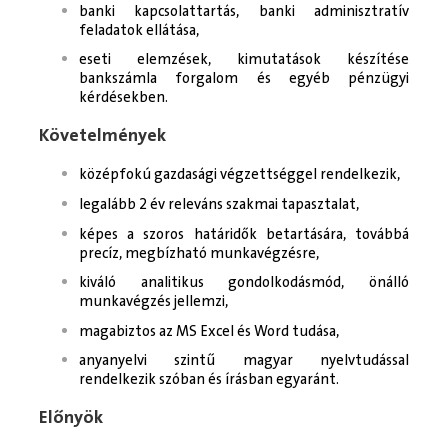
banki kapcsolattartás, banki adminisztratív
feladatok ellátása,
eseti elemzések, kimutatások készítése
bankszámla forgalom és egyéb pénzügyi
kérdésekben.
Követelmények
középfokú gazdasági végzettséggel rendelkezik,
legalább 2 év releváns szakmai tapasztalat,
képes a szoros határidők betartására, továbbá
precíz, megbízható munkavégzésre,
kiváló analitikus gondolkodásmód, önálló
munkavégzés jellemzi,
magabiztos az MS Excel és Word tudása,
anyanyelvi szintű magyar nyelvtudással
rendelkezik szóban és írásban egyaránt.
Előnyök