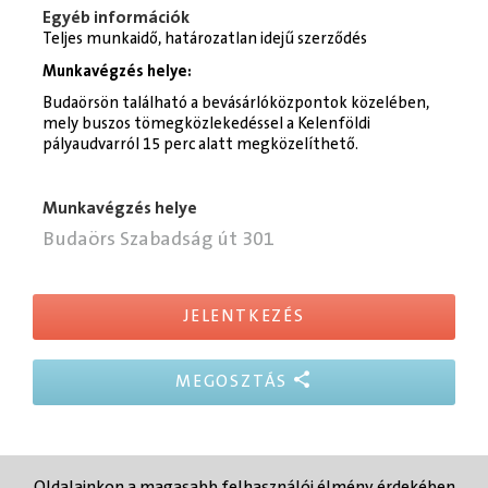
Egyéb információk
Teljes munkaidő, határozatlan idejű szerződés
Munkavégzés helye:
Budaörsön található a bevásárlóközpontok közelében,
mely buszos tömegközlekedéssel a Kelenföldi
pályaudvarról 15 perc alatt megközelíthető.
Munkavégzés helye
Budaörs Szabadság út 301
JELENTKEZÉS
MEGOSZTÁS
Oldalainkon a magasabb felhasználói élmény érdekében