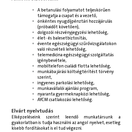
A betanulási folyamatot teljeskörűen
támogatja a csapat és a vezető,
önkéntes nyugdíjpénztári hozzájárulás
(próbaidőt követően),
dolgozói részvényjegyzési lehetőség,
élet- és balesetbiztosítás,
évente egészségügyi szűrővizsgálatokon
való részvételi lehetőség,
telemedicina egészségügyi szolgáltatás
igénybevétele,
mobiltelefon családi flotta lehetőség,
munkába járási költségtérítést törvény
szerint,
ingyenes parkolási lehetőség,
munkavállalói ajánlási program,
nyaranta gyermeknapközi lehetőség,
AYCM csatlakozási lehetőség.
Elvárt nyelvtudás
Elképzeléseink szerint leendő munkatársunk a
gyakorlatban is tudja használni az angol nyelvet, esetleg
kisebb fordításokat is el tud végezni.