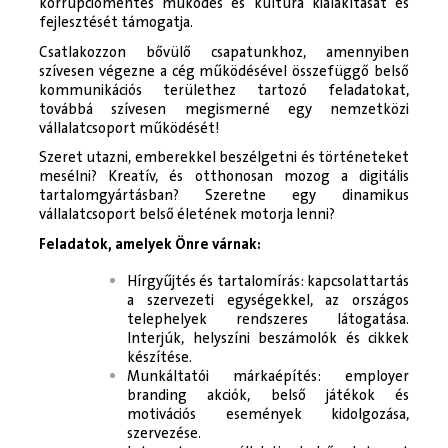
korrupciómentes működés és kultúra kialakítását és
fejlesztését támogatja.
Csatlakozzon bővülő csapatunkhoz, amennyiben
szívesen végezne a cég működésével összefüggő belső
kommunikációs területhez tartozó feladatokat,
továbbá szívesen megismerné egy nemzetközi
vállalatcsoport működését!
Szeret utazni, emberekkel beszélgetni és történeteket
mesélni? Kreatív, és otthonosan mozog a digitális
tartalomgyártásban? Szeretne egy dinamikus
vállalatcsoport belső életének motorja lenni?
Feladatok, amelyek Önre várnak:
Hírgyűjtés és tartalomírás: kapcsolattartás
a szervezeti egységekkel, az országos
telephelyek rendszeres látogatása.
Interjúk, helyszíni beszámolók és cikkek
készítése.
Munkáltatói márkaépítés: employer
branding akciók, belső játékok és
motivációs események kidolgozása,
szervezése.