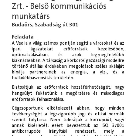
Zrt. - Belső kommunikációs
munkatárs
Budaörs, Szabadság út 301
Feladata
A Veolia a világ számos pontján segíti a városokat és az
ipari ágazatokat erőforrásaik kezelésében,
optimalizálásában, és azok legmegfelelőbb
kiaknázásában. A társaság a körkörös gazdasági modellre
történő átállás érdekében megoldások széles skáláját
kínálja partnereinek az energia-, a víz-, és a
hulladékhasznosítás területén.
Biztosítjuk az erőforrások hozzáférhetőségét, nagy
hangsúlyt fektetünk a megőrzésre és másodlagos
erőforrások felhasználása.
Cégcsoportunk elkötelezett abban, hogy minden
tevékenységét a legszigorúbb jogi és etikai normák
szerint folytassa. Nem toleráljuk a korrupciót, vagy
annak kísérletét, ezért bevezettük az ISO 37001
antikorrupciós irányítási rendszert, mely a