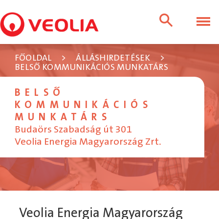
FŐOLDAL
>
ÁLLÁSHIRDETÉSEK
>
BELSŐ KOMMUNIKÁCIÓS MUNKATÁRS
BELSŐ
KOMMUNIKÁCIÓS
MUNKATÁRS
Budaörs Szabadság út 301
Veolia Energia Magyarország Zrt.
Veolia Energia Magyarország