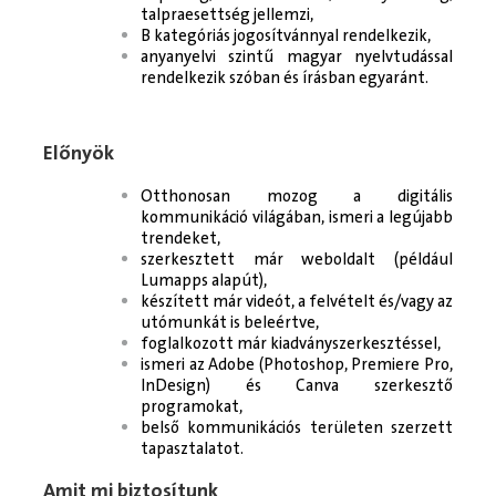
talpraesettség jellemzi,
B kategóriás jogosítvánnyal rendelkezik,
anyanyelvi szintű magyar nyelvtudással
rendelkezik szóban és írásban egyaránt.
Előnyök
Otthonosan mozog a digitális
kommunikáció világában, ismeri a legújabb
trendeket,
szerkesztett már weboldalt (például
Lumapps alapút),
készített már videót, a felvételt és/vagy az
utómunkát is beleértve,
foglalkozott már kiadványszerkesztéssel,
ismeri az Adobe (Photoshop, Premiere Pro,
InDesign) és Canva szerkesztő
programokat,
belső kommunikációs területen szerzett
tapasztalatot.
Amit mi biztosítunk