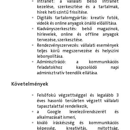
Intranet: a vállalati belső Intranet
kezelése, szerkesztése és a tartalmak,
hírek heti szintű frissítése.
Digitális tartalomgyártás: kreatív fotók,
videók és online anyagok önálló előállítása.
Kiadványszerkesztés: belső magazinok,
hírlevelek, online és offline anyagok
tervezése, szerkesztése.
Rendezvényszervezés: vállalati események
teljes körű megszervezése és helyszíni
lebonyolítása.
Adminisztráció: a kommunikációs
feladatokhoz kapcsolódó napi
adminisztratív teendők ellátása.
Követelmények
Felsőfokú végzettséggel és legalább 3
éves hasonló területen végzett vállalati
tapasztalattal rendelkezik,
a Google levelezőrendszerét és
alkalmazásait ismeri,
kiváló íráskészség és kommunikációs
képesség, kreativitás, nyitottság,